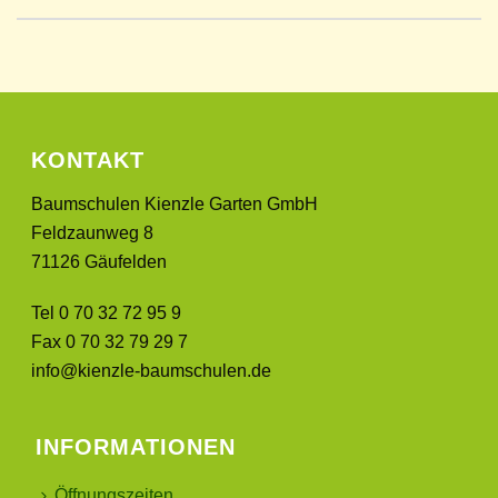
KONTAKT
Baumschulen Kienzle Garten GmbH
Feldzaunweg 8
71126 Gäufelden
Tel 0 70 32 72 95 9
Fax 0 70 32 79 29 7
info@kienzle-baumschulen.de
INFORMATIONEN
Öffnungszeiten