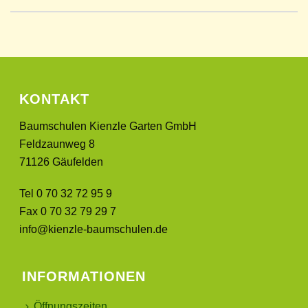
KONTAKT
Baumschulen Kienzle Garten GmbH
Feldzaunweg 8
71126 Gäufelden
Tel 0 70 32 72 95 9
Fax 0 70 32 79 29 7
info@kienzle-baumschulen.de
INFORMATIONEN
Öffnungszeiten