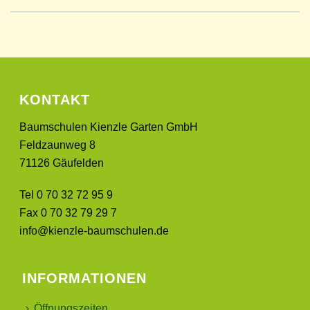
KONTAKT
Baumschulen Kienzle Garten GmbH
Feldzaunweg 8
71126 Gäufelden
Tel 0 70 32 72 95 9
Fax 0 70 32 79 29 7
info@kienzle-baumschulen.de
INFORMATIONEN
Öffnungszeiten